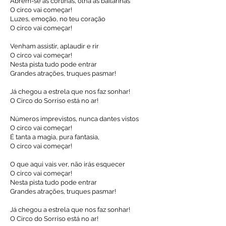
Abrem-se as cortinas, olha as bailarinas
O circo vai começar!
Luzes, emoção, no teu coração
O circo vai começar!
Venham assistir, aplaudir e rir
O circo vai começar!
Nesta pista tudo pode entrar
Grandes atrações, truques pasmar!
Já chegou a estrela que nos faz sonhar!
O Circo do Sorriso está no ar!
Números imprevistos, nunca dantes vistos
O circo vai começar!
É tanta a magia, pura fantasia,
O circo vai começar!
O que aqui vais ver, não irás esquecer
O circo vai começar!
Nesta pista tudo pode entrar
Grandes atrações, truques pasmar!
Já chegou a estrela que nos faz sonhar!
O Circo do Sorriso está no ar!