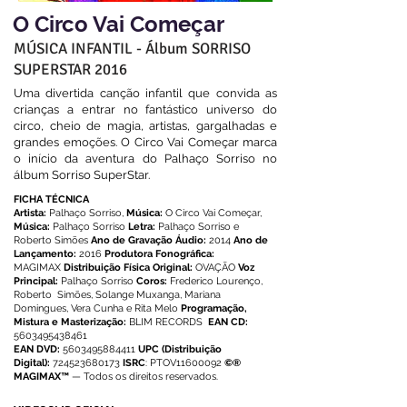
O Circo Vai Começar
MÚSICA INFANTIL - Álbum SORRISO
SUPERSTAR 2016
Uma divertida canção infantil que convida as
crianças a entrar no fantástico universo do
circo, cheio de magia, artistas, gargalhadas e
grandes emoções. O Circo Vai Começar marca
o início da aventura do Palhaço Sorriso no
álbum Sorriso SuperStar.
FICHA TÉCNICA
Artista:
Palhaço Sorriso,
Música:
O Circo Vai Começar,
Música:
Palhaço Sorriso
Letra:
Palhaço Sorriso e
Roberto Simões
Ano de Gravação Áudio:
2014
Ano de
Lançamento:
2016
Produtora Fonográfica:
MAGIMAX
Distribuição Física Original:
OVAÇÃO
Voz
Principal:
Palhaço Sorriso
Coros:
Frederico Lourenço,
Roberto Simões, Solange Muxanga, Mariana
Domingues, Vera Cunha e Rita Melo
Programação,
Mistura e Masterização:
BLIM RECORDS
EAN CD:
5603495438461
EAN DVD:
5603495884411
UPC (Distribuição
Digital):
724523680173
ISRC
: PTOV11600092
©®
MAGIMAX™
— Todos os direitos reservados.