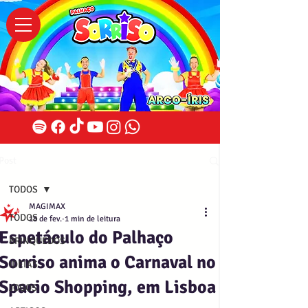
Post
TODOS
MAGIMAX
TODOS
18 de fev.
1 min de leitura
Espetáculo do Palhaço
BRINQUEDOS
Sorriso anima o Carnaval no
IDEIAS
Spacio Shopping, em Lisboa
JOGOS