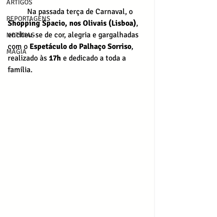
ARTIGOS
	Na passada terça de Carnaval, o 
REPORTAGENS
Shopping Spacio, nos Olivais (Lisboa)
, 
encheu-se de cor, alegria e gargalhadas 
NOTÍCIAS
com o 
Espetáculo do Palhaço Sorriso
, 
MAGIA
realizado às 
17h
 e dedicado a toda a 
família.