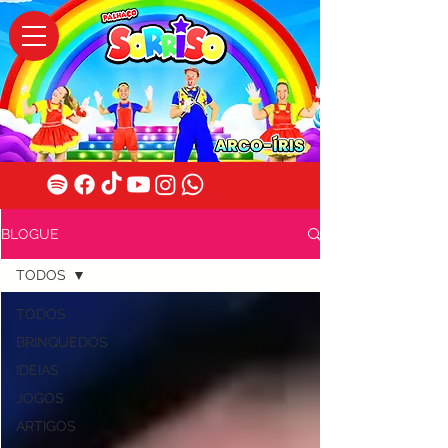
BLOGUE
TODOS
TODOS
BRINQUEDOS
IDEIAS
JOGOS
ARTIGOS